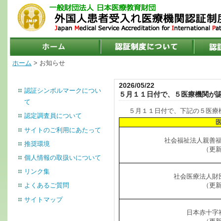
ホーム
> お知らせ
2026/05/22
認証シンボルマークについ
５月１１日付で、５医療機関が
て
５月１１日付で、下記の５医療
認定調査員について
サイトのご利用にあたって
社会福祉法人親善
推奨環境
（更
個人情報の取扱いについて
リンク集
社会医療法人財
（更
よくあるご質問
サイトマップ
日本赤十字