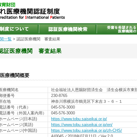
関一覧
> 認証医療機関 審査結果
認証医療機関 審査結果
医療機関概要
医療機関名
社会福祉法人恩賜財団済生会 済生会横浜市東
郵便番号
230-8765
所在地
神奈川県横浜市鶴見区下末吉３－６－１
電話番号（代表）
045-576-3000
電話番号（外国人案内用）
045-576-3000
ホームページ(日本語)
https://www.tobu.saiseikai.or.jp/
ホームページ(英語)
https://www.tobu.saiseikai.or.jp/en/
ホームページ(中国語)
https://www.tobu.saiseikai.or.jp/zh-CHS/
AI0045／2018年07月11日／Ver.2.0