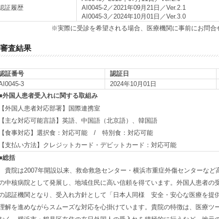
認証履歴
AI0045-2／2021年09月21日／Ver.2.1
AI0045-3／2024年10月01日／Ver.3.0
※実際に受診を希望される場合、医療機関に事前にお問合
審査結果
認証番号
認証日
AI0045-3
2024年10月01日
■外国人患者受入れに関する取組み
【外国人患者対応部署】国際連携室
【主な対応可能言語】英語、中国語（北京語）、韓国語
【食事対応】選択食：対応可能 / 特別食：対応可能
【支払い方法】クレジットカード・デビットカード：対応可能
■総括
貴院は2007年開設以来、救命救急センター・横浜市重症外傷センターなど
の中核病院として発展し、地域住民に高い信頼を得ています。外国人患者の受入れ
の認証機関となり、受入れ方針として「日本人同様 安全・安心な医療を提供
理解を進めながらスムーズな対応を心掛けています。貴院の特徴は、医療ツ