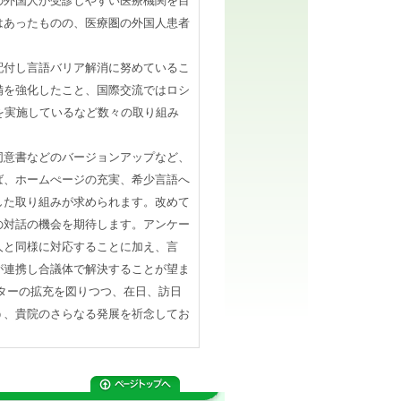
の外国人が受診しやすい医療機関を目
はあったものの、医療圏の外国人患者
付し言語バリア解消に努めているこ
備を強化したこと、国際交流ではロシ
を実施しているなど数々の取り組み
意書などのバージョンアップなど、
ば、ホームぺージの充実、希少言語へ
した取り組みが求められます。改めて
の対話の機会を期待します。アンケー
人と同様に対応することに加え、言
が連携し合議体で解決することが望ま
ターの拡充を図りつつ、在日、訪日
う、貴院のさらなる発展を祈念してお