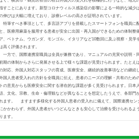
なく、横浜市・鶴見区在住の在日外国人の受入れを積極的に行うなど、地元
指すことにあります。新型コロナウィルス感染症の影響による一時的な減少
の伸びは大幅に増えており、診療レベルの高さが証明されています。
特筆すべき事項として、多言語アプリを搭載したスマートフォンを職員に配
と、医療用麻薬を服用する患者が安全に出国・再入国ができるための体制整
ア、ベトナム、ウガンダ、モンゴル、イタリアなど10数回に及ぶ視察・見学
は高く評価されます。
一方で、国際連携室職員は全員が兼務であり、マニュアルの充実や説明・同
初期の体制からさらに発展させる上で様々な課題が見受けられます。たとえ
の対応、外国人対応スタッフの育成、医療安全、継続的改善事項などの継続
外国人患者受入れの方針を全職員に伝え、患者のニーズの理解・共有のため
トの意見からも医療安全に関する潜在的な課題が多く見受けられます。日本
語、文化、宗教、生命・倫理観などが異なることを想定したうえで、各部門
れます。 ますます多様化する外国人患者の受入れに備えて、国際連携セン
にかかわらず、外国人患者がいつどんなときも安心して治療を受けられるよ
ります。