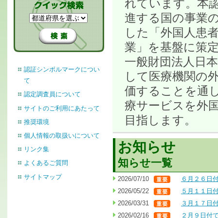
れています。本
進する国の事業の
した「外国人患
業」を基盤に策
一般財団法人日
認証シンボルマークについ
して医療機関の
て
価することを通
認定調査員について
療サービスを外
サイトのご利用にあたって
目指します。
推奨環境
個人情報の取扱いについて
お知らせ
リンク集
知らせ一覧
よくあるご質問
サイトマップ
2026/07/10
６月２６日
2026/05/22
５月１１日
2026/03/31
３月１７日
2026/02/16
２月９日付