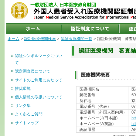
ホーム
>
認証医療機関検索
>
認証医療機関一覧
> 認証医療機関 審査
認証医療機関 審査
認証シンボルマークについ
て
認定調査員について
医療機関概要
サイトのご利用にあたって
推奨環境
医療機関名
医
郵便番号
60
個人情報の取扱いについて
所在地
京
リンク集
電話番号（代表）
07
電話番号（外国人案内用）
07
よくあるご質問
ホームページ(日本語)
ht
サイトマップ
ホームページ(英語)
ht
認証履歴
A