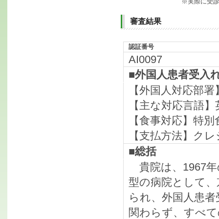
※実際に受
審査結果
認証番号
AI0097
■外国人患者受入
【外国人対応部署
【主な対応言語】
【食事対応】特別
【支払方法】クレ
■総括
貴院は、1967
型の病院として、
られ、外国人患者
関わらず、すべて