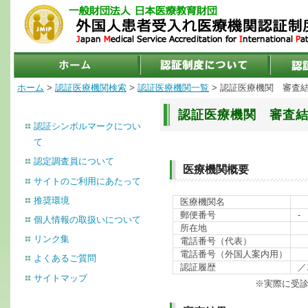
ホーム
>
認証医療機関検索
>
認証医療機関一覧
> 認証医療機関 審査
認証医療機関 審査
認証シンボルマークについ
て
認定調査員について
医療機関概要
サイトのご利用にあたって
推奨環境
医療機関名
郵便番号
-
個人情報の取扱いについて
所在地
リンク集
電話番号（代表）
電話番号（外国人案内用）
よくあるご質問
認証履歴
／
サイトマップ
※実際に受